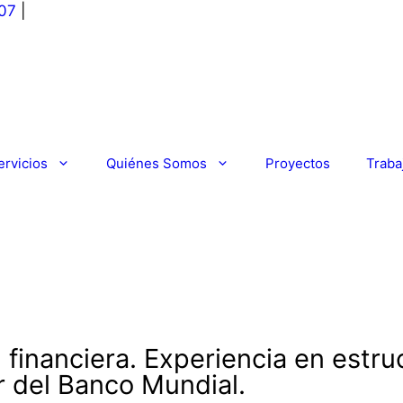
07
|
ervicios
Quiénes Somos
Proyectos
Traba
n financiera. Experiencia en estr
r del Banco Mundial.