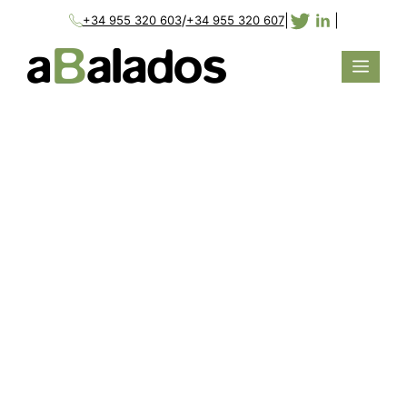
/
|
|
+34 955 320 603
+34 955 320 607
ABALADOS Y
PERITO SOLAR
ACUERDAN UNIRSE
PARA OFRECER UN
SERVICIO INTEGRAL
DE PERITACIONES
Publicado el
2 Mar 2010
Actualidad aBalados