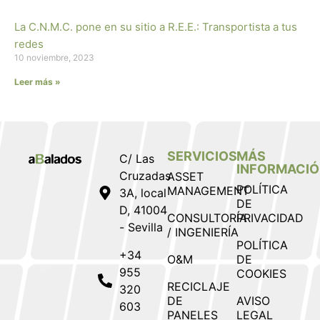
La C.N.M.C. pone en su sitio a R.E.E.: Transportista a tus
redes
10 noviembre, 2023
Leer más »
SERVICIOS
MÁS
C/ Las
INFORMACI
Cruzadas
ASSET
POLÍTICA
MANAGEMENT
3A, local
DE
D, 41004
CONSULTORÍA
PRIVACIDAD
- Sevilla
/ INGENIERÍA
POLÍTICA
+34
O&M
DE
955
COOKIES
RECICLAJE
320
DE
AVISO
603
PANELES
LEGAL