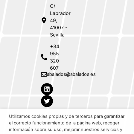
C/
Labrador
49,
41007 -
Sevilla
+34
955
320
607
abalados@abalados.es
Utilizamos cookies propias y de terceros para garantizar
el correcto funcionamiento de la página web, recoger
información sobre su uso, mejorar nuestros servicios y
Todos los derechos reservados 2023 aBalados |