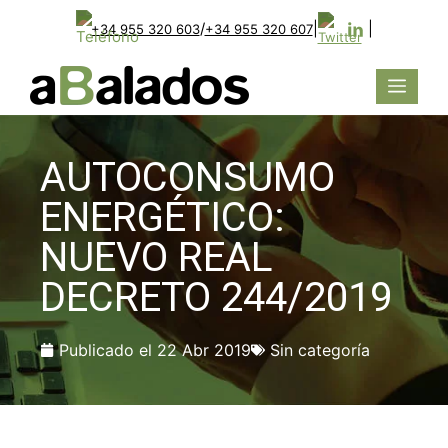
/
|
|
+34 955 320 603
+34 955 320 607
AUTOCONSUMO
ENERGÉTICO:
NUEVO REAL
DECRETO 244/2019
Publicado el
22 Abr 2019
Sin categoría