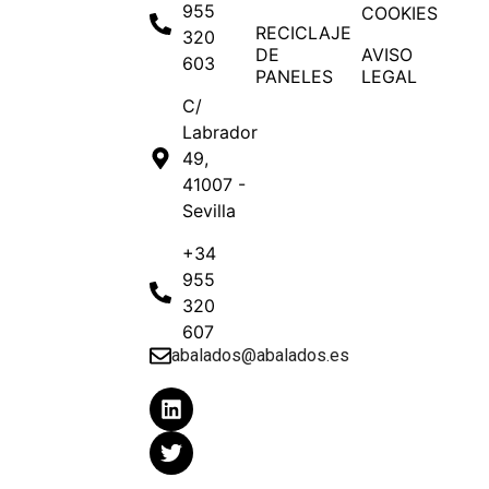
955
COOKIES
RECICLAJE
320
DE
AVISO
603
PANELES
LEGAL
C/
Labrador
49,
41007 -
Sevilla
+34
955
320
607
abalados@abalados.es