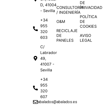
DE
D, 41004
CONSULTORÍA
PRIVACIDAD
- Sevilla
/ INGENIERÍA
POLÍTICA
+34
O&M
DE
955
COOKIES
RECICLAJE
320
DE
AVISO
603
PANELES
LEGAL
C/
Labrador
49,
41007 -
Sevilla
+34
955
320
607
abalados@abalados.es