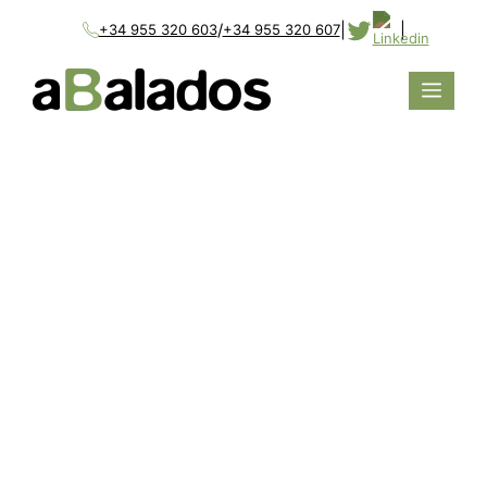
/
|
|
+34 955 320 603
+34 955 320 607
LA CELEBRACIÓN
DE SUBASTAS DE
RENOVABLES,
NUEVA PROPUESTA
DEL GOBIERNO
PARA REDUCIR EL
COSTE DE LA