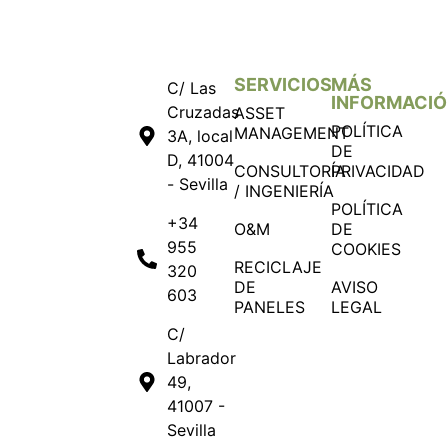
SERVICIOS
MÁS
C/ Las
INFORMACI
Cruzadas
ASSET
POLÍTICA
MANAGEMENT
3A, local
DE
D, 41004
CONSULTORÍA
PRIVACIDAD
- Sevilla
/ INGENIERÍA
POLÍTICA
+34
O&M
DE
955
COOKIES
RECICLAJE
320
DE
AVISO
603
PANELES
LEGAL
C/
Labrador
49,
41007 -
Sevilla