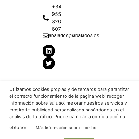
+34
955
320
607
abalados@abalados.es
Utilizamos cookies propias y de terceros para garantizar
Todos los derechos reservados 2023 aBalados |
el correcto funcionamiento de la página web, recoger
Diseño web:
Starenlared
información sobre su uso, mejorar nuestros servicios y
mostrarte publicidad personalizada basándonos en el
análisis de tu tráfico. Puede cambiar la configuración u
obtener
Más Información sobre cookies