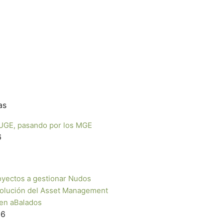
as
s UGE, pasando por los MGE
6
oyectos a gestionar Nudos
volución del Asset Management
 en aBalados
26