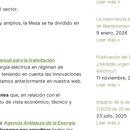
Leer más »
 sector.
La importancia 
 amplios, la Mesa se ha dividido en
de Mantenimien
9 enero, 2026
Leer más »
Publicación del
nual para la tramitación
¿medidas urgent
ergía eléctrica en régimen de
eléctrico?
” teniendo en cuenta las innovaciones
11 noviembre, 
tamos anteriormente en nuestra web.
Leer más »
ones
que, en relación con el
to de vista económico, técnico y
Impacto de la d
7/2025 de 25 de
23 julio, 2025
la
Agencia Andaluza de la Energía
.
Leer más »
forzarse por coordinar
todos los