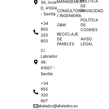
POLÍTICA
MANAGEMENT
3A, local
DE
D, 41004
CONSULTORÍA
PRIVACIDAD
- Sevilla
/ INGENIERÍA
POLÍTICA
+34
O&M
DE
955
COOKIES
RECICLAJE
320
DE
AVISO
603
PANELES
LEGAL
C/
Labrador
49,
41007 -
Sevilla
+34
955
320
607
abalados@abalados.es