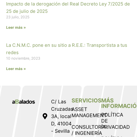
Impacto de la derogación del Real Decreto Ley 7/2025 de
25 de julio de 2025
23 julio, 2025
Leer más »
La C.N.M.C. pone en su sitio a R.E.E.: Transportista a tus
redes
10 noviembre, 2023
Leer más »
SERVICIOS
MÁS
C/ Las
INFORMACI
Cruzadas
ASSET
POLÍTICA
MANAGEMENT
3A, local
DE
D, 41004
CONSULTORÍA
PRIVACIDAD
- Sevilla
/ INGENIERÍA