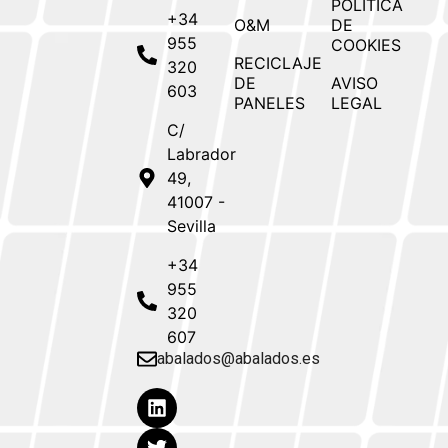
POLÍTICA
+34
O&M
DE
955
COOKIES
RECICLAJE
320
DE
AVISO
603
PANELES
LEGAL
C/
Labrador
49,
41007 -
Sevilla
+34
955
320
607
abalados@abalados.es