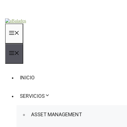
Saltar
al
contenido
MENÚ
MENÚ
INICIO
SERVICIOS
ASSET MANAGEMENT