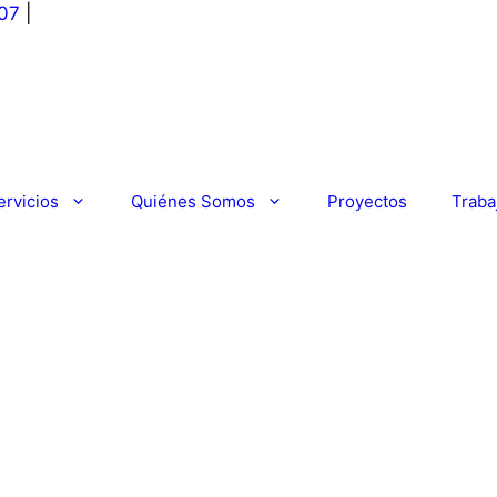
07
|
ervicios
Quiénes Somos
Proyectos
Traba