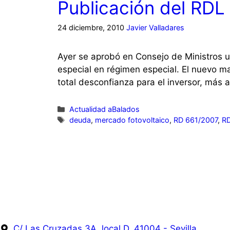
Publicación del RDL 
24 diciembre, 2010
Javier Valladares
Ayer se aprobó en Consejo de Ministros u
especial en régimen especial. El nuevo m
total desconfianza para el inversor, más a
Actualidad aBalados
deuda
,
mercado fotovoltaico
,
RD 661/2007
,
R
C/ Las Cruzadas 3A, local D, 41004 - Sevilla