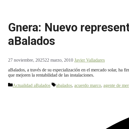
Gnera: Nuevo represent
aBalados
27 noviembre, 2025
22 marzo, 2010
Javier Valladares
aBalados, a través de su especialización en el mercado solar, ha f
que mejoren la rentabilidad de las instalaciones.
Categorías
Etiquetas
Actualidad aBalados
abalados
,
acuerdo marco
,
agente de me