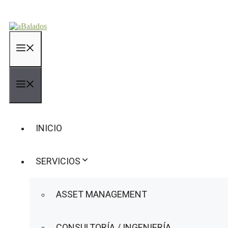
Saltar
al
contenido
MENÚ
MENÚ
INICIO
SERVICIOS
ASSET MANAGEMENT
CONSULTORÍA / INGENIERÍA