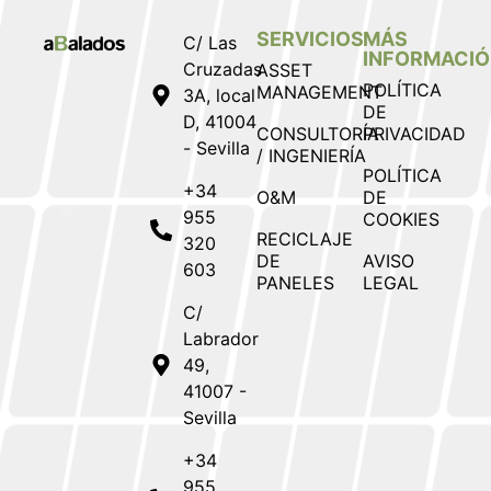
SERVICIOS
MÁS
C/ Las
INFORMACI
Cruzadas
ASSET
POLÍTICA
MANAGEMENT
3A, local
DE
D, 41004
CONSULTORÍA
PRIVACIDAD
- Sevilla
/ INGENIERÍA
POLÍTICA
+34
O&M
DE
955
COOKIES
RECICLAJE
320
DE
AVISO
603
PANELES
LEGAL
C/
Labrador
49,
41007 -
Sevilla
+34
955