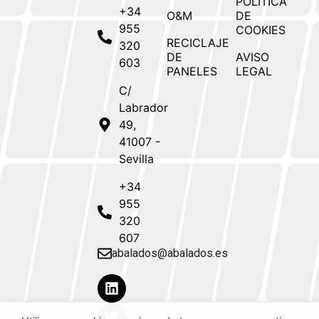
POLÍTICA
+34
O&M
DE
955
COOKIES
RECICLAJE
320
DE
AVISO
603
PANELES
LEGAL
C/
Labrador
49,
41007 -
Sevilla
+34
955
320
607
abalados@abalados.es