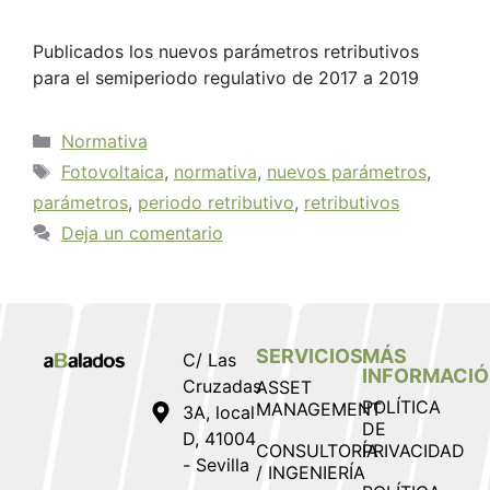
Publicados los nuevos parámetros retributivos
para el semiperiodo regulativo de 2017 a 2019
Normativa
Fotovoltaica
,
normativa
,
nuevos parámetros
,
parámetros
,
periodo retributivo
,
retributivos
Deja un comentario
SERVICIOS
MÁS
C/ Las
INFORMACI
Cruzadas
ASSET
POLÍTICA
MANAGEMENT
3A, local
DE
D, 41004
CONSULTORÍA
PRIVACIDAD
- Sevilla
/ INGENIERÍA