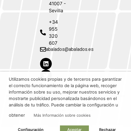
41007 -
Sevilla
+34
955
320
607
abalados@abalados.es
Utilizamos cookies propias y de terceros para garantizar
el correcto funcionamiento de la página web, recoger
información sobre su uso, mejorar nuestros servicios y
mostrarte publicidad personalizada basándonos en el
Todos los derechos reservados 2023 aBalados |
análisis de tu tráfico. Puede cambiar la configuración u
Diseño web:
Starenlared
obtener
Más Información sobre cookies
Configuración
Aceptar
Rechazar