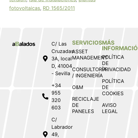
fotovoltaicas
,
RD 1565/2011
SERVICIOS
MÁS
C/ Las
INFORMACI
Cruzadas
ASSET
POLÍTICA
MANAGEMENT
3A, local
DE
D, 41004
CONSULTORÍA
PRIVACIDAD
- Sevilla
/ INGENIERÍA
POLÍTICA
+34
O&M
DE
955
COOKIES
RECICLAJE
320
DE
AVISO
603
PANELES
LEGAL
C/
Labrador
49,