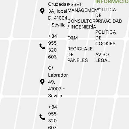
INFORMACI
Cruzadas
ASSET
POLÍTICA
MANAGEMENT
3A, local
DE
D, 41004
CONSULTORÍA
PRIVACIDAD
- Sevilla
/ INGENIERÍA
POLÍTICA
+34
O&M
DE
955
COOKIES
RECICLAJE
320
DE
AVISO
603
PANELES
LEGAL
C/
Labrador
49,
41007 -
Sevilla
+34
955
320
607