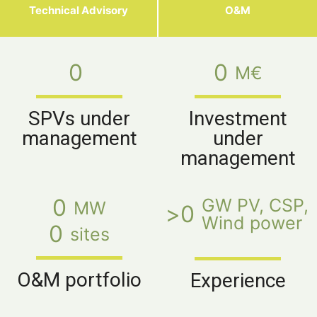
Technical Advisory
O&M
0
0
M€
SPVs under
Investment
management
under
management
0
GW PV, CSP, 
MW
>
0
Wind power
0
sites
O&M portfolio
Experience