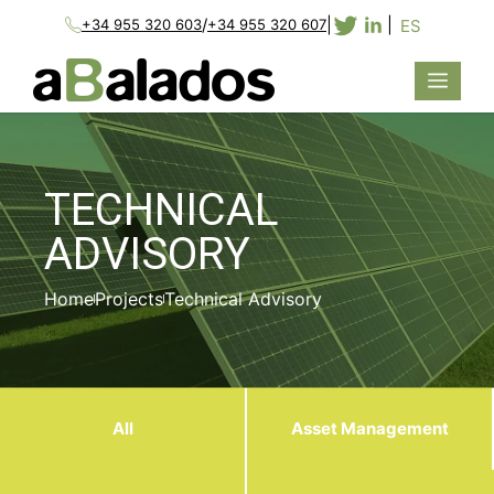
/
|
|
ES
+34 955 320 603
+34 955 320 607
TECHNICAL
ADVISORY
Home
Projects
Technical Advisory
All
Asset Management