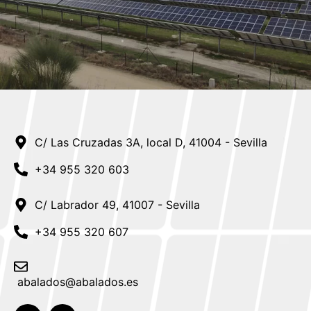
SC Portfolio
Puerto Real 1
Castillejo
WOC – International Arbitration (Investment 661)
World Bank | Bangui
NIGERIA | WB
SUDÁFRICA
C/ Las Cruzadas 3A, local D, 41004 - Sevilla
+34 955 320 603
C/ Labrador 49, 41007 - Sevilla
+34 955 320 607
abalados@abalados.es