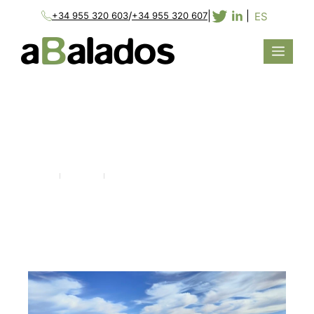
/
|
|
ES
+34 955 320 603
+34 955 320 607
BARGAS
Home
Projects
Bargas