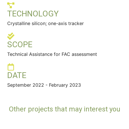
TECHNOLOGY
Crystalline silicon; one-axis tracker
SCOPE
Technical Assistance for FAC assessment
DATE
September 2022 - February 2023
Other projects that may interest you
Contreras – Revamping 1MW
Puerto Real 2
Solara4
SC Portfolio
Puerto Real 1
Castillejo
WOC – International Arbitration (Investment 661)
World Bank | Bangui
NIGERIA | WB
SUDÁFRICA