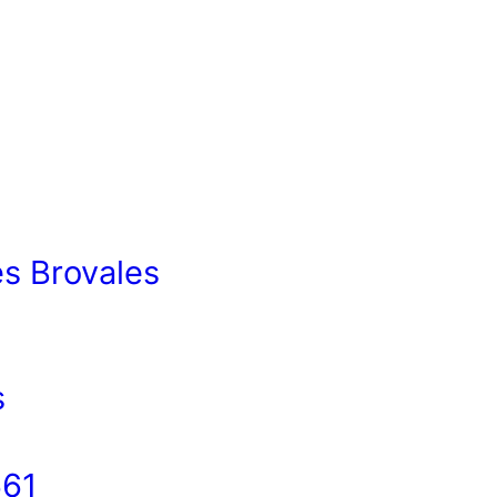
s Brovales
s
661