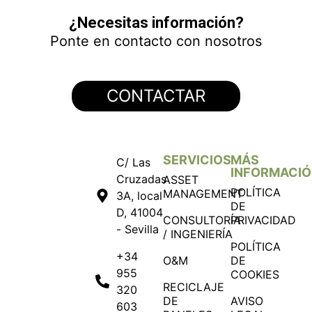
¿Necesitas información?
Ponte en contacto con nosotros
CONTACTAR
SERVICIOS
MÁS
C/ Las
INFORMACI
Cruzadas
ASSET
POLÍTICA
MANAGEMENT
3A, local
DE
D, 41004
CONSULTORÍA
PRIVACIDAD
- Sevilla
/ INGENIERÍA
POLÍTICA
+34
O&M
DE
955
COOKIES
RECICLAJE
320
DE
AVISO
603