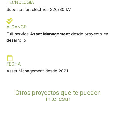
TECNOLOGÍA
Subestación eléctrica 220/30 kV
ALCANCE
Full-service
Asset Management
desde proyecto en
desarrollo
FECHA
Asset Management desde 2021
Otros proyectos que te pueden
interesar
Toro Renovables
Escatrón Promotores 400&220
Valcabado Renovables
Renovables Brovales
Herrera Renovables
Verdinales
Tordesillas Renovables
La Isla
Portfolio 661