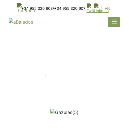
/
|
|
EN
+34 955 320 603
+34 955 320 607
GAZULES
RENOVABLES
Inicio
Proyectos
Gazules Renovables