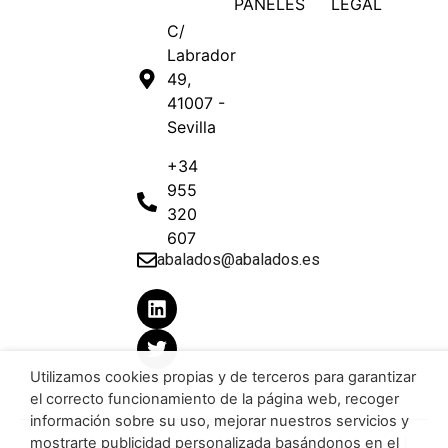
PANELES
LEGAL
C/
Labrador
49,
41007 -
Sevilla
+34
955
320
607
abalados@abalados.es
Utilizamos cookies propias y de terceros para garantizar
el correcto funcionamiento de la página web, recoger
información sobre su uso, mejorar nuestros servicios y
mostrarte publicidad personalizada basándonos en el
Todos los derechos reservados 2023 aBalados |