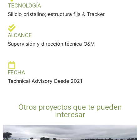
TECNOLOGÍA
Silicio cristalino; estructura fija & Tracker
ALCANCE
Supervisión y dirección técnica O&M
FECHA
Technical Advisory Desde 2021
Otros proyectos que te pueden
interesar
Bargas
Contreras – Revamping 1MW
Puerto Real 2
SC Portfolio
Solara4