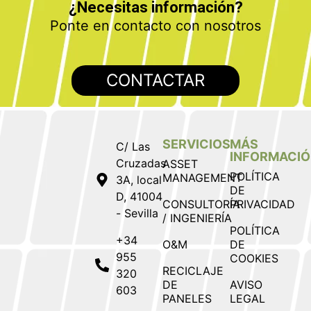
¿Necesitas información?
Ponte en contacto con nosotros
CONTACTAR
SERVICIOS
MÁS
C/ Las
INFORMACI
Cruzadas
ASSET
POLÍTICA
MANAGEMENT
3A, local
DE
D, 41004
CONSULTORÍA
PRIVACIDAD
- Sevilla
/ INGENIERÍA
POLÍTICA
+34
O&M
DE
955
COOKIES
RECICLAJE
320
DE
AVISO
603
PANELES
LEGAL