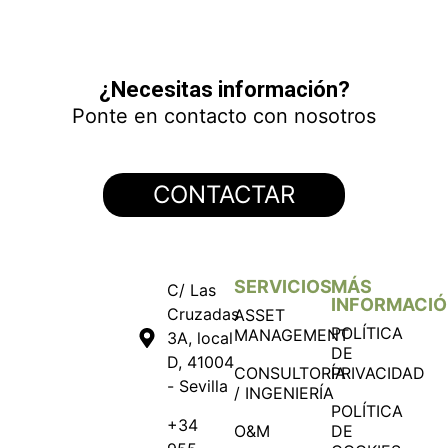
Bargas
Contreras – Revamping 1MW
Puerto Real 2
Puerto Real 1
SC Portfolio
Solara4
Castillejo
WOC – Arbitraje Internacional (Inversiones 661)
World Bank | Bangui
Sudáfrica
¿Necesitas información?
Ponte en contacto con nosotros
CONTACTAR
SERVICIOS
MÁS
C/ Las
INFORMACI
Cruzadas
ASSET
POLÍTICA
MANAGEMENT
3A, local
DE
D, 41004
CONSULTORÍA
PRIVACIDAD
- Sevilla
/ INGENIERÍA
POLÍTICA
+34
O&M
DE