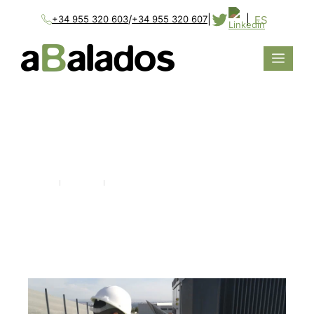
/
|
|
ES
+34 955 320 603
+34 955 320 607
EL MARQUÉS
Home
Projects
El Marqués