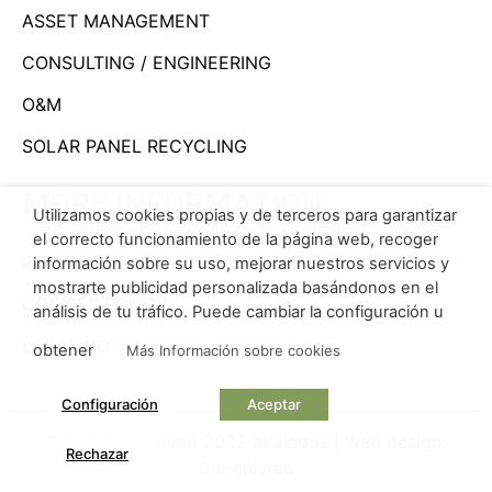
ASSET MANAGEMENT
CONSULTING / ENGINEERING
O&M
SOLAR PANEL RECYCLING
MORE INFORMATION
Utilizamos cookies propias y de terceros para garantizar
el correcto funcionamiento de la página web, recoger
PRIVACY POLICY
información sobre su uso, mejorar nuestros servicios y
mostrarte publicidad personalizada basándonos en el
COOKIES POLICY
análisis de tu tráfico. Puede cambiar la configuración u
LEGAL NOTICE
obtener
Más Información sobre cookies
Configuración
Aceptar
All rights reserved 2022 aBalados | Web design:
Rechazar
Starenlared