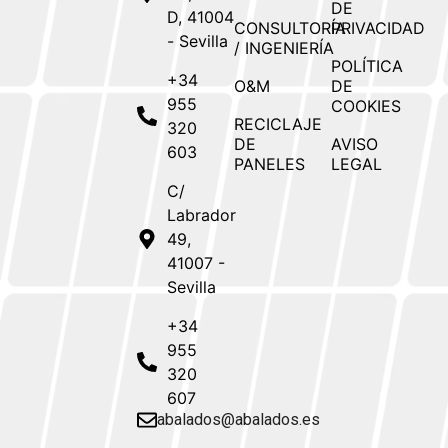
DE
D, 41004
CONSULTORÍA
PRIVACIDAD
- Sevilla
/ INGENIERÍA
POLÍTICA
+34
O&M
DE
955
COOKIES
RECICLAJE
320
DE
AVISO
603
PANELES
LEGAL
C/
Labrador
49,
41007 -
Sevilla
+34
955
320
607
abalados@abalados.es