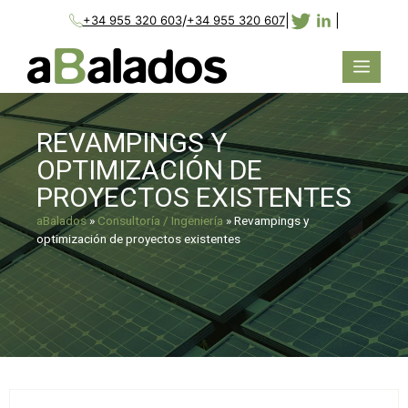
/
|
|
+34 955 320 603
+34 955 320 607
REVAMPINGS Y
OPTIMIZACIÓN DE
PROYECTOS EXISTENTES
aBalados
»
Consultoría / Ingeniería
»
Revampings y
optimización de proyectos existentes