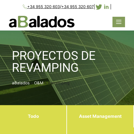
/
|
|
+34 955 320 603
+34 955 320 607
PROYECTOS DE
REVAMPING
aBalados
»
O&M
»
Revamping
Todo
Asset Management