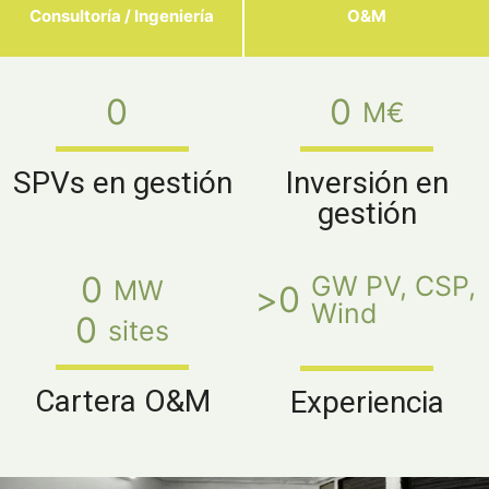
Consultoría / Ingeniería
O&M
0
0
M€
SPVs en gestión
Inversión en
gestión
0
GW PV, CSP, 
MW
>
0
Wind
0
sites
Cartera O&M
Experiencia