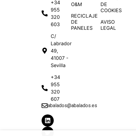
+34
O&M
DE
955
COOKIES
RECICLAJE
320
DE
AVISO
603
PANELES
LEGAL
C/
Labrador
49,
41007 -
Sevilla
+34
955
320
607
abalados@abalados.es