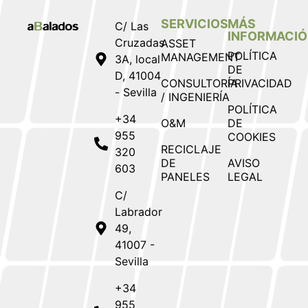
SERVICIOS
MÁS
C/ Las
INFORMACI
Cruzadas
ASSET
POLÍTICA
MANAGEMENT
3A, local
DE
D, 41004
CONSULTORÍA
PRIVACIDAD
- Sevilla
/ INGENIERÍA
POLÍTICA
+34
O&M
DE
955
COOKIES
RECICLAJE
320
DE
AVISO
603
PANELES
LEGAL
C/
Labrador
49,
41007 -
Sevilla
+34
955