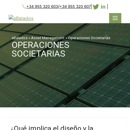
/
|
|
+34 955 320 603
+34 955 320 607
aBalados
»
Asset Management
»
Operaciones Societarias
OPERACIONES
SOCIETARIAS
¿Qué implica el diseño y la