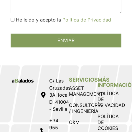
He leído y acepto la
Política de Privacidad
ENVIAR
SERVICIOS
MÁS
C/ Las
INFORMACI
Cruzadas
ASSET
POLÍTICA
MANAGEMENT
3A, local
DE
D, 41004
CONSULTORÍA
PRIVACIDAD
- Sevilla
/ INGENIERÍA
POLÍTICA
+34
O&M
DE
955
COOKIES